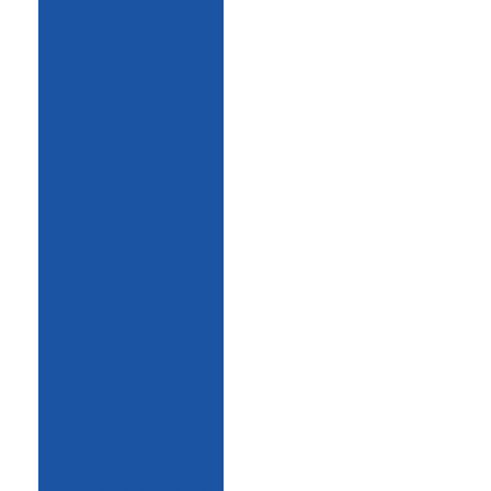
para usinas
área de vivência
preço
área de vivência
rural
área de vivência
valor
Banheiro agrícola
Banheiro agrícola
móvel
Banheiro agrícola
móvel minas
gerais
Banheiro agrícola