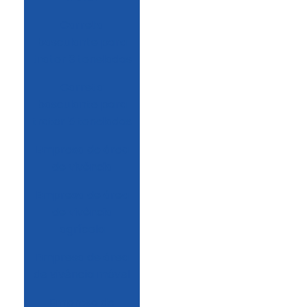
Carreta
basculante para
trator 3 toneladas
Carreta
basculante para
trator 5 toneladas
Empresa de área
de vivência
Empresa de área
de vivência
agrícola
Empresa de área
de vivência móvel
Empresa de