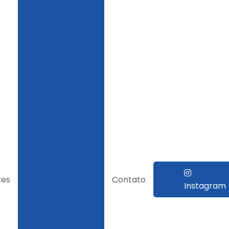
Bica de limpeza
para café
Bica de limpeza
para café de
varrição
Bica de pré
limpeza para café
Capota para
trator
Carreta área de
tes
Contato
vivência
Instagram
Carreta
basculante de
trator