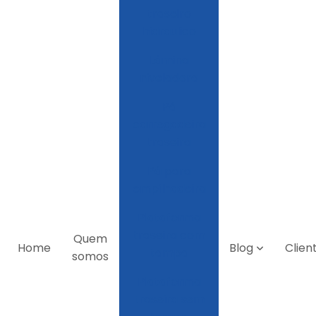
traseiro
hidraulico
Lâmina
niveladora
Pá
carregadeira
traseira
Pá para
empilhadeira
Plataforma
traseira com
Quem
Home
Blog
Clien
tampa
somos
Plataforma
traseira sem