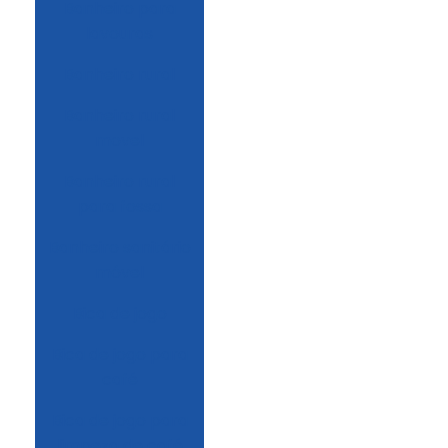
Banheiro para
lavouras
Banheiro rural
Banheiro rural
movel
Banheiro rural
para fossa
Banheiro sanitário
móvel
Bica de jogo
Bica de jogo para
café
Bica de jogo para
limpeza de café