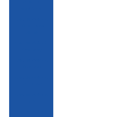
móvel com
sanitários
área de vivência
móvel minas
gerais
área de vivência
móvel preço
área de vivência
móvel valor
área de vivência
no campo
área de vivência
nr 31
área de vivência