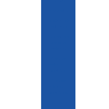
tampa
Roçadeira
Transportador
helicoidal
Banheiros e
áreas de
vivência
Área de
vivência - 1
sanitário
Área de
vivência - 2
sanitários
Banheiro
Duplo