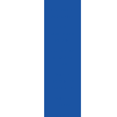
Bica redutora
de pauzinho
Carreta
basculante
hidraulica
Carreta de
empalhar
café
Guincho
hidráulico e
Plataforma
Guincho
manual
Guincho