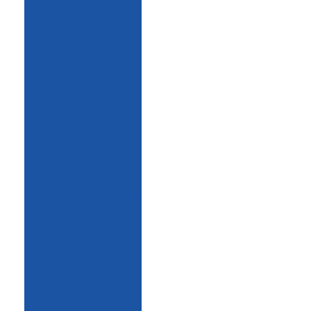
móvel preço
Banheiro agrícola
móvel valor
Banheiro móvel
preço
Banheiro móvel
rural
Banheiro móvel
rural minas gerais
Banheiro móvel
rural preço
Banheiro móvel
rural valor