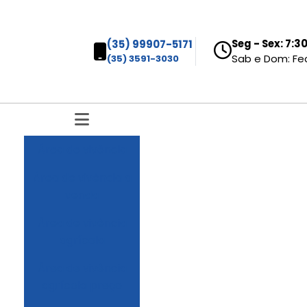
Seg - Sex: 7:
(35) 99907-5171
Sab e Dom: F
(35) 3591-3030
área de vivência
área de vivência a
venda
área de vivência
agrícola
área de vivência
agrícola preço