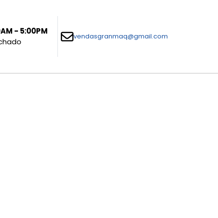
30AM - 5:00PM
vendasgranmaq@gmail.com
echado