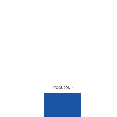
Produtos
Implementos
Amontoador e
mexedor