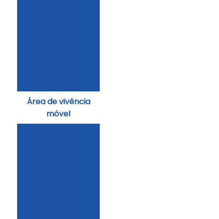
área de vivência
agrícola valor
área de vivência
canteiro de obra
área de vivência
florestal
área de vivência
móvel
área de vivência
móvel agrícola
área de vivência
móvel com
banheiro
área de vivência