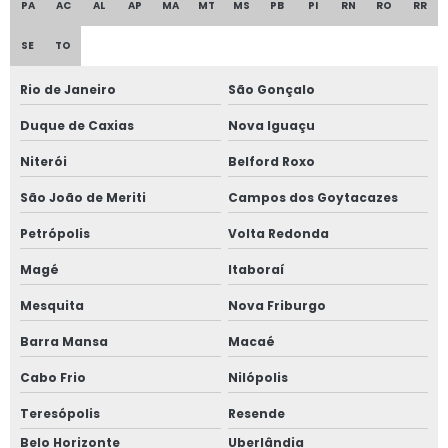
PA
AC
AL
AP
MA
MT
MS
PB
PI
RN
RO
RR
Empresa de banheiro móvel rural
SE
TO
Fábrica de banheiro agrícola móvel
Rio de Janeiro
São Gonçalo
Fábrica de banheiro móvel rural
Duque de Caxias
Nova Iguaçu
Fabricante de área de vivência agrícola
Niterói
Belford Roxo
Fabricante de banheiro móvel rural
São João de Meriti
Campos dos Goytacazes
Fornecedor de área de vivência agrícola
Petrópolis
Volta Redonda
Fornecedor de banheiro agrícola móvel
Magé
Itaboraí
Guincho de bag
Mesquita
Nova Friburgo
Guincho de bag para trator
Barra Mansa
Macaé
Guincho de hidráulico para trator
Cabo Frio
Nilópolis
Guincho de trator para bag
Teresópolis
Resende
Belo Horizonte
Uberlândia
Guincho hidráulico 1200 kg com rodas