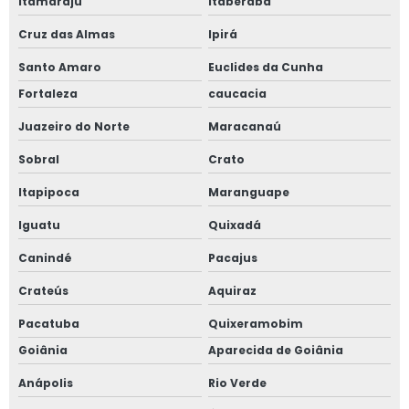
Itamaraju
Itaberaba
Cruz das Almas
Ipirá
Santo Amaro
Euclides da Cunha
Fortaleza
caucacia
Juazeiro do Norte
Maracanaú
Sobral
Crato
Itapipoca
Maranguape
Iguatu
Quixadá
Canindé
Pacajus
Crateús
Aquiraz
Pacatuba
Quixeramobim
Goiânia
Aparecida de Goiânia
Anápolis
Rio Verde