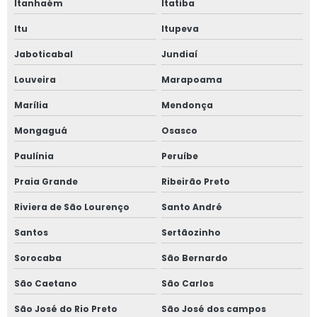
Itanhaém
Itatiba
Itu
Itupeva
Jaboticabal
Jundiaí
Louveira
Marapoama
Marília
Mendonça
Mongaguá
Osasco
Paulínia
Peruíbe
Praia Grande
Ribeirão Preto
Riviera de São Lourenço
Santo André
Santos
Sertãozinho
Sorocaba
São Bernardo
São Caetano
São Carlos
São José do Rio Preto
São José dos campos