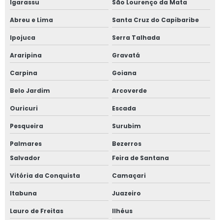
Igarassu
São Lourenço da Mata
Abreu e Lima
Santa Cruz do Capibaribe
Ipojuca
Serra Talhada
Araripina
Gravatá
Carpina
Goiana
Belo Jardim
Arcoverde
Ouricuri
Escada
Pesqueira
Surubim
Palmares
Bezerros
Salvador
Feira de Santana
Vitória da Conquista
Camaçari
Itabuna
Juazeiro
Lauro de Freitas
Ilhéus