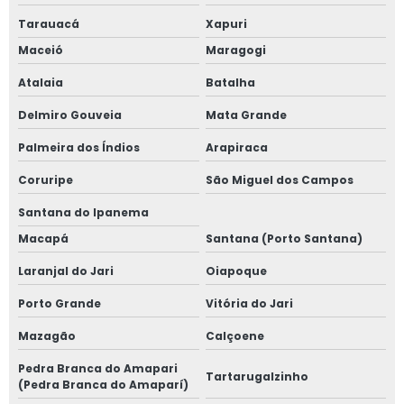
Tarauacá
Xapuri
Maceió
Maragogi
Atalaia
Batalha
Delmiro Gouveia
Mata Grande
Palmeira dos Índios
Arapiraca
Coruripe
São Miguel dos Campos
Santana do Ipanema
Macapá
Santana (Porto Santana)
Laranjal do Jari
Oiapoque
Porto Grande
Vitória do Jari
Mazagão
Calçoene
Pedra Branca do Amapari
Tartarugalzinho
(Pedra Branca do Amaparí)