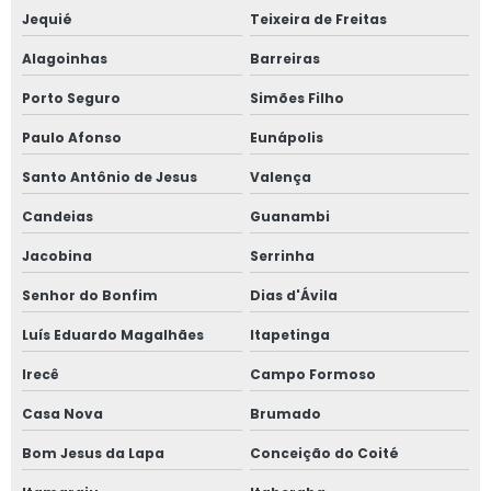
Jequié
Teixeira de Freitas
Alagoinhas
Barreiras
Porto Seguro
Simões Filho
Paulo Afonso
Eunápolis
Santo Antônio de Jesus
Valença
Candeias
Guanambi
Jacobina
Serrinha
Senhor do Bonfim
Dias d'Ávila
Luís Eduardo Magalhães
Itapetinga
Irecê
Campo Formoso
Casa Nova
Brumado
Bom Jesus da Lapa
Conceição do Coité