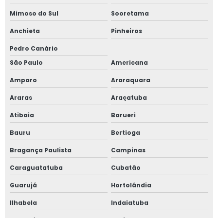
Mimoso do Sul
Sooretama
Anchieta
Pinheiros
Pedro Canário
São Paulo
Americana
Amparo
Araraquara
Araras
Araçatuba
Atibaia
Barueri
Bauru
Bertioga
Bragança Paulista
Campinas
Caraguatatuba
Cubatão
Guarujá
Hortolândia
Ilhabela
Indaiatuba