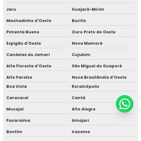
Jaru
Guajará-Mirim
Machadinho d'Oeste
Buritis
Pimenta Bueno
Ouro Preto do Oeste
Espigão d'Oeste
Nova Mamoré
Candeias do Jamari
Cujubim
Alta Floresta d'Oeste
São Miguel do Guaporé
Alto Paraíso
Nova Brasilândia d'Oeste
Boa Vista
Rorainópolis
Caracaraí
Cantá
Mucajaí
Alto Alegre
Pacaraima
Amajari
Bonfim
Iracema