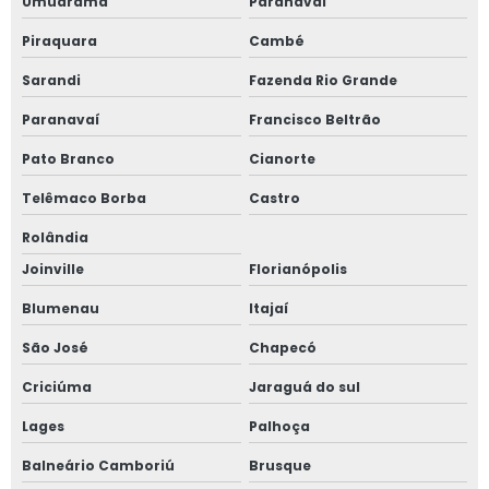
Umuarama
Paranavaí
Piraquara
Cambé
Sarandi
Fazenda Rio Grande
Paranavaí
Francisco Beltrão
Pato Branco
Cianorte
Telêmaco Borba
Castro
Rolândia
Joinville
Florianópolis
Blumenau
Itajaí
São José
Chapecó
Criciúma
Jaraguá do sul
Lages
Palhoça
Balneário Camboriú
Brusque