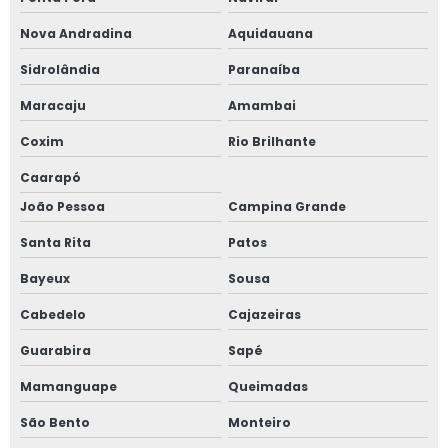
Nova Andradina
Aquidauana
Sidrolândia
Paranaíba
Maracaju
Amambai
Coxim
Rio Brilhante
Caarapó
João Pessoa
Campina Grande
Santa Rita
Patos
Bayeux
Sousa
Cabedelo
Cajazeiras
Guarabira
Sapé
Mamanguape
Queimadas
São Bento
Monteiro