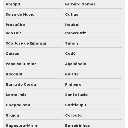
Amapá
Ferreira Gomes
Serra do Navio
Cutias
Pracuúba
Itaubal
São Luís
Imperatriz
São José de Ribamar
Timon
Caixas
Codó
Paço do Lumiar
Açailândia
Bacabal
Balsas
Barra do Corda
Pinheiro
Santa Inês
Santa Luzia
Chapadinha
Buriticupú
Grajaú
Coroatá
Itapecuru-Mirim
Barreirinhas