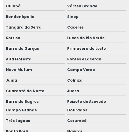
Cuiabá
Várzea Grande
Rondonópolis
Sinop
Tangará da Serra
Cáceres
Sorriso
Lucas do Rio Verde
Barra do Garças
Primavera do Leste
Alta Floresta
Pontes e Lacerda
Nova Mutum
Campo Verde
Juína
Colniza
Guarantã do Norte
Juara
Barra do Bugres
Peixoto de Azevedo
Campo Grande
Dourados
Três Lagoas
Corumbá
Ponta Porã
Naviraí