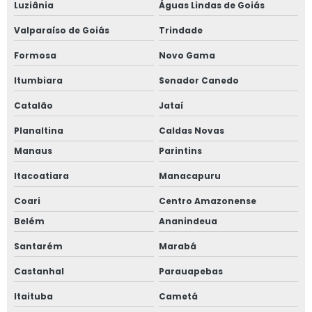
Luziânia
Águas Lindas de Goiás
Valparaíso de Goiás
Trindade
Formosa
Novo Gama
Itumbiara
Senador Canedo
Catalão
Jataí
Planaltina
Caldas Novas
Manaus
Parintins
Itacoatiara
Manacapuru
Coari
Centro Amazonense
Belém
Ananindeua
Santarém
Marabá
Castanhal
Parauapebas
Itaituba
Cametá