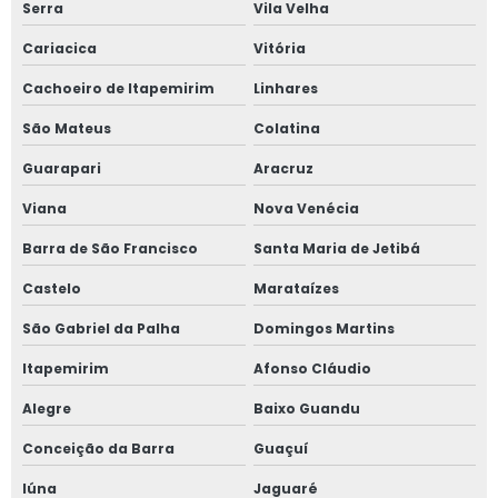
Roçadeiras de trator
Serra
Vila Velha
Cariacica
Vitória
Transportador helicoidal de grãos
Cachoeiro de Itapemirim
Linhares
Venda de área de vivência agrícola
São Mateus
Colatina
Venda de área de vivência móvel
Guarapari
Aracruz
Venda de banheiro agrícola móvel
Viana
Nova Venécia
Venda de banheiro móvel rural
Barra de São Francisco
Santa Maria de Jetibá
Chupim para transportar café e grãos
Castelo
Marataízes
São Gabriel da Palha
Domingos Martins
Itapemirim
Afonso Cláudio
Alegre
Baixo Guandu
Conceição da Barra
Guaçuí
Iúna
Jaguaré