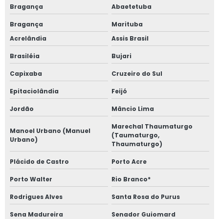
Bragança
Abaetetuba
Bragança
Marituba
Acrelândia
Assis Brasil
Brasiléia
Bujari
Capixaba
Cruzeiro do Sul
Epitaciolândia
Feijó
Jordão
Mâncio Lima
Marechal Thaumaturgo
Manoel Urbano (Manuel
(Taumaturgo,
Urbano)
Thaumaturgo)
Plácido de Castro
Porto Acre
Porto Walter
Rio Branco*
Rodrigues Alves
Santa Rosa do Purus
Sena Madureira
Senador Guiomard