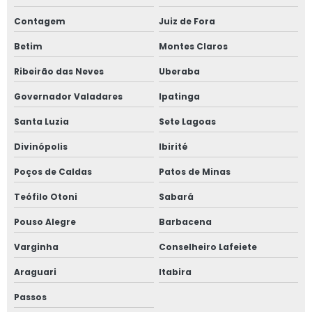
Contagem
Juiz de Fora
Guincho hidráulico 800 kg com rodas
Betim
Montes Claros
Guincho hidráulico para trator preço
Ribeirão das Neves
Uberaba
Guincho traseiro para trator
Governador Valadares
Ipatinga
Nr 31 área de vivência
Santa Luzia
Sete Lagoas
Preço roçadeira para trator
Divinópolis
Ibirité
Refeitório móvel agrícola
Poços de Caldas
Patos de Minas
Refeitório móvel agrícola preço
Teófilo Otoni
Sabará
Refeitório móvel rural
Pouso Alegre
Barbacena
Refeitório para lavoura
Varginha
Conselheiro Lafeiete
Refeitório rural com banheiro
Araguari
Itabira
Refeitório rural com sanitários
Passos