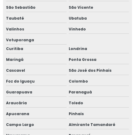
São Sebastião
São Vicente
Taubaté
Ubatuba
Valinhos
Vinhedo
Votuporanga
Curitiba
Londrina
Maringá
Ponta Grossa
Cascavel
São José dos Pinhais
Foz do Iguaçu
Colombo
Guarapuava
Paranaguá
Araucária
Toledo
Apucarana
Pinhais
Campo Largo
Almirante Tamandaré