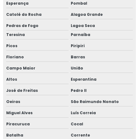
Esperança
Pombal
Catolé do Rocha
Alagoa Grande
Pedras de Fogo
Lagoa Seca
Teresina
Parnaíba
Picos
Piripiri
Floriano
Barras
Campo Maior
União
Altos
Esperantina
José de Freitas
Pedro II
Oeiras
São Raimundo Nonato
Miguel Alves
Luís Correia
Piracuruca
Cocal
Batalha
Corrente