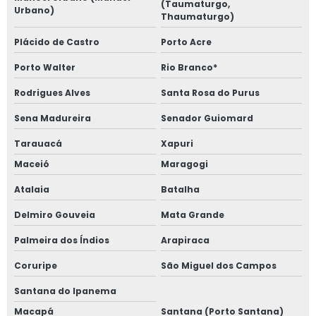
(Taumaturgo,
Urbano)
Thaumaturgo)
Plácido de Castro
Porto Acre
Porto Walter
Rio Branco*
Rodrigues Alves
Santa Rosa do Purus
Sena Madureira
Senador Guiomard
Tarauacá
Xapuri
Maceió
Maragogi
Atalaia
Batalha
Delmiro Gouveia
Mata Grande
Palmeira dos Índios
Arapiraca
Coruripe
São Miguel dos Campos
Santana do Ipanema
Macapá
Santana (Porto Santana)