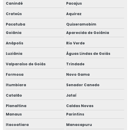
Canindé
Pacajus
Crateús
Aquiraz
Pacatuba
Quixeramobim
Goiânia
Aparecida de Goiânia
Anápolis
Rio Verde
Luziânia
Águas Lindas de Goiás
Valparaíso de Goiás
Trindade
Formosa
Novo Gama
Itumbiara
Senador Canedo
Catalão
Jataí
Planaltina
Caldas Novas
Manaus
Parintins
Itacoatiara
Manacapuru