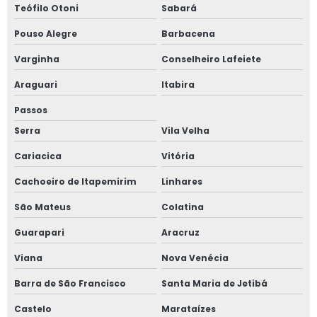
Venda de banheiro agrícola móvel
Teófilo Otoni
Sabará
Venda de banheiro móvel rural
Pouso Alegre
Barbacena
Chupim para transportar café e grãos
Varginha
Conselheiro Lafeiete
Araguari
Itabira
Passos
Serra
Vila Velha
Cariacica
Vitória
Cachoeiro de Itapemirim
Linhares
São Mateus
Colatina
Guarapari
Aracruz
Viana
Nova Venécia
Barra de São Francisco
Santa Maria de Jetibá
Castelo
Marataízes