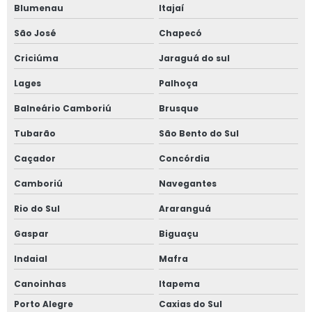
Blumenau
Itajaí
São José
Chapecó
Criciúma
Jaraguá do sul
Lages
Palhoça
Balneário Camboriú
Brusque
Tubarão
São Bento do Sul
Caçador
Concórdia
Camboriú
Navegantes
Rio do Sul
Araranguá
Gaspar
Biguaçu
Indaial
Mafra
Canoinhas
Itapema
Porto Alegre
Caxias do Sul