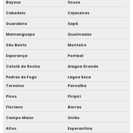
Bayeux
Sousa
Cabedelo
Cajazeiras
Guarabira
Sapé
Mamanguape
Queimadas
São Bento
Monteiro
Esperança
Pombal
Catolé do Rocha
Alagoa Grande
Pedras de Fogo
Lagoa Seca
Teresina
Parnaíba
Picos
Piripiri
Floriano
Barras
Campo Maior
União
Altos
Esperantina