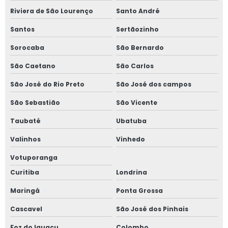
Riviera de São Lourenço
Santo André
Santos
Sertãozinho
Sorocaba
São Bernardo
São Caetano
São Carlos
São José do Rio Preto
São José dos campos
São Sebastião
São Vicente
Taubaté
Ubatuba
Valinhos
Vinhedo
Votuporanga
Curitiba
Londrina
Maringá
Ponta Grossa
Cascavel
São José dos Pinhais
Foz do Iguaçu
Colombo