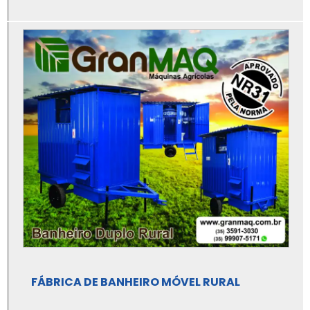
Carreta área de vivência
Carreta basculante de trator
Carreta basculante para trator 3 toneladas
Carreta basculante para trator 5 toneladas
Empresa de área de vivência
Empresa de área de vivência agrícola
Empresa de área de vivência móvel
Empresa de banheiro agrícola móvel
Empresa de banheiro móvel rural
Fábrica de banheiro agrícola móvel
Fábrica de banheiro móvel rural
FÁBRICA DE BANHEIRO MÓVEL RURAL
Fabricante de área de vivência agrícola