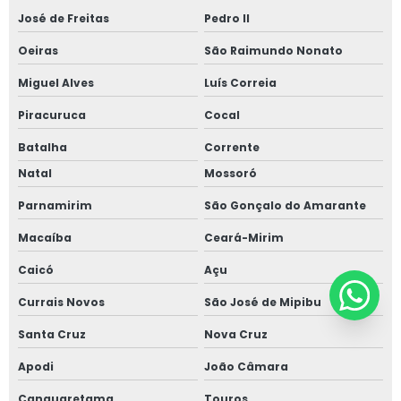
José de Freitas
Pedro II
Oeiras
São Raimundo Nonato
Miguel Alves
Luís Correia
Piracuruca
Cocal
Batalha
Corrente
Natal
Mossoró
Parnamirim
São Gonçalo do Amarante
Macaíba
Ceará-Mirim
Caicó
Açu
Currais Novos
São José de Mipibu
Santa Cruz
Nova Cruz
Apodi
João Câmara
Canguaretama
Touros