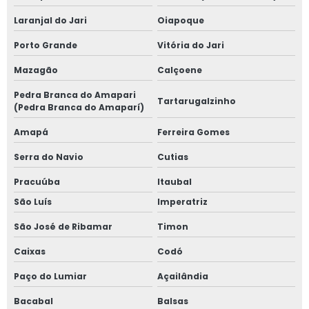
Laranjal do Jari
Oiapoque
Porto Grande
Vitória do Jari
Mazagão
Calçoene
Pedra Branca do Amapari
Tartarugalzinho
(Pedra Branca do Amaparí)
Amapá
Ferreira Gomes
Serra do Navio
Cutias
Pracuúba
Itaubal
São Luís
Imperatriz
São José de Ribamar
Timon
Caixas
Codó
Paço do Lumiar
Açailândia
Bacabal
Balsas