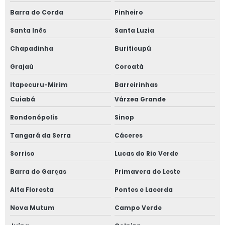
Barra do Corda
Pinheiro
Santa Inês
Santa Luzia
Chapadinha
Buriticupú
Grajaú
Coroatá
Itapecuru-Mirim
Barreirinhas
Cuiabá
Várzea Grande
Rondonópolis
Sinop
Tangará da Serra
Cáceres
Sorriso
Lucas do Rio Verde
Barra do Garças
Primavera do Leste
Alta Floresta
Pontes e Lacerda
Nova Mutum
Campo Verde