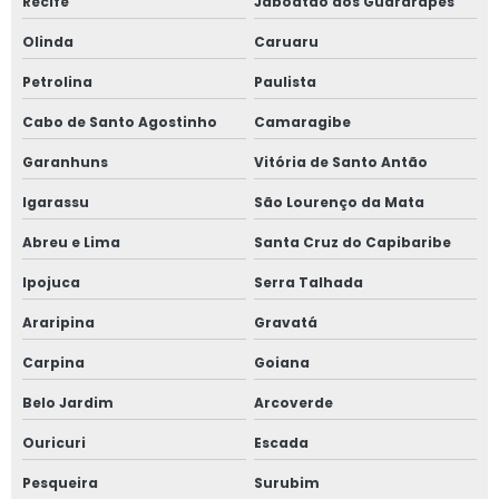
Recife
Jaboatão dos Guararapes
Olinda
Caruaru
Petrolina
Paulista
Cabo de Santo Agostinho
Camaragibe
Garanhuns
Vitória de Santo Antão
Igarassu
São Lourenço da Mata
Abreu e Lima
Santa Cruz do Capibaribe
Ipojuca
Serra Talhada
Araripina
Gravatá
Carpina
Goiana
Belo Jardim
Arcoverde
Ouricuri
Escada
Pesqueira
Surubim