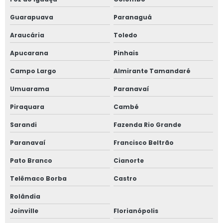
Guarapuava
Paranaguá
Araucária
Toledo
Apucarana
Pinhais
Campo Largo
Almirante Tamandaré
Umuarama
Paranavaí
Piraquara
Cambé
Sarandi
Fazenda Rio Grande
Paranavaí
Francisco Beltrão
Pato Branco
Cianorte
Telêmaco Borba
Castro
Rolândia
Joinville
Florianópolis