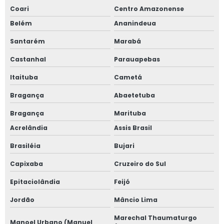
Coari
Centro Amazonense
Belém
Ananindeua
Santarém
Marabá
Castanhal
Parauapebas
Itaituba
Cametá
Bragança
Abaetetuba
Bragança
Marituba
Acrelândia
Assis Brasil
Brasiléia
Bujari
Capixaba
Cruzeiro do Sul
Epitaciolândia
Feijó
Jordão
Mâncio Lima
Marechal Thaumaturgo
Manoel Urbano (Manuel