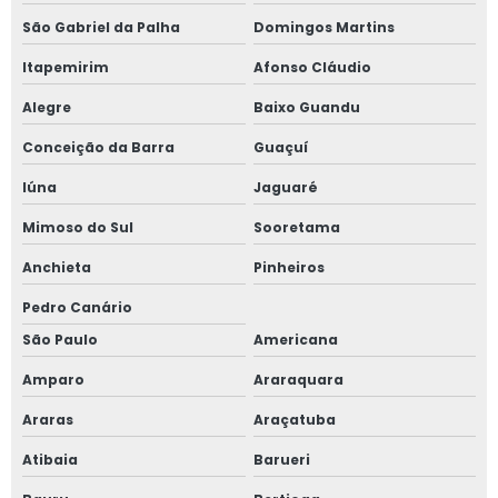
São Gabriel da Palha
Domingos Martins
Itapemirim
Afonso Cláudio
Alegre
Baixo Guandu
Conceição da Barra
Guaçuí
Iúna
Jaguaré
Mimoso do Sul
Sooretama
Anchieta
Pinheiros
Pedro Canário
São Paulo
Americana
Amparo
Araraquara
Araras
Araçatuba
Atibaia
Barueri