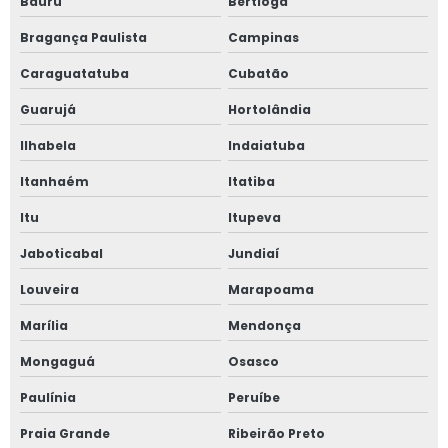
Bauru
Bertioga
Bragança Paulista
Campinas
Caraguatatuba
Cubatão
Guarujá
Hortolândia
Ilhabela
Indaiatuba
Itanhaém
Itatiba
Itu
Itupeva
Jaboticabal
Jundiaí
Louveira
Marapoama
Marília
Mendonça
Mongaguá
Osasco
Paulínia
Peruíbe
Praia Grande
Ribeirão Preto