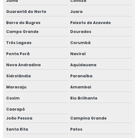
Juína
Colniza
Guarantã do Norte
Juara
Barra do Bugres
Peixoto de Azevedo
Campo Grande
Dourados
Três Lagoas
Corumbá
Ponta Porã
Naviraí
Nova Andradina
Aquidauana
Sidrolândia
Paranaíba
Maracaju
Amambai
Coxim
Rio Brilhante
Caarapó
João Pessoa
Campina Grande
Santa Rita
Patos