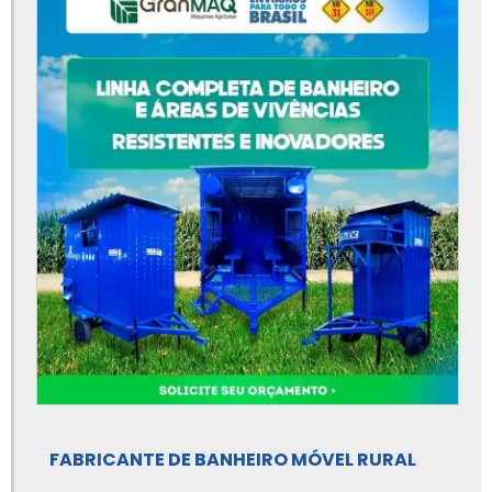
Banheiro para lavouras
Banheiro rural
Banheiro rural movel
Banheiro rural para fossa
Banheiro sanitário móvel
Bica de jogo
Bica de jogo para café
Bica de jogo para limpeza de café
Bica de limpeza para café
Bica de limpeza para café de varrição
Bica de pré limpeza para café
FABRICANTE DE BANHEIRO MÓVEL RURAL
Capota para trator