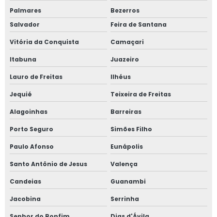
Palmares
Bezerros
Salvador
Feira de Santana
Vitória da Conquista
Camaçari
Itabuna
Juazeiro
Lauro de Freitas
Ilhéus
Jequié
Teixeira de Freitas
Alagoinhas
Barreiras
Porto Seguro
Simões Filho
Paulo Afonso
Eunápolis
Santo Antônio de Jesus
Valença
Candeias
Guanambi
Jacobina
Serrinha
Senhor do Bonfim
Dias d'Ávila