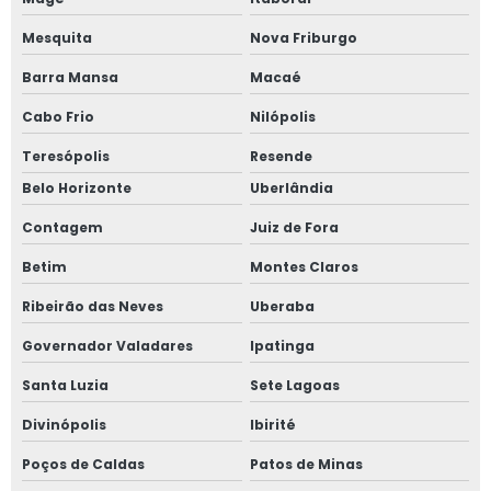
Preço roçadeira para trator
Mesquita
Nova Friburgo
Refeitório móvel agrícola
Barra Mansa
Macaé
Cabo Frio
Nilópolis
Refeitório móvel agrícola preço
Teresópolis
Resende
Refeitório móvel rural
Belo Horizonte
Uberlândia
Refeitório para lavoura
Contagem
Juiz de Fora
Refeitório rural com banheiro
Betim
Montes Claros
Refeitório rural com sanitários
Ribeirão das Neves
Uberaba
Roçadeiras de trator
Governador Valadares
Ipatinga
Transportador helicoidal de grãos
Santa Luzia
Sete Lagoas
Venda de área de vivência agrícola
Divinópolis
Ibirité
Venda de área de vivência móvel
Poços de Caldas
Patos de Minas