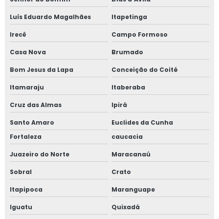
Luís Eduardo Magalhães
Itapetinga
Irecê
Campo Formoso
Casa Nova
Brumado
Bom Jesus da Lapa
Conceição do Coité
Itamaraju
Itaberaba
Cruz das Almas
Ipirá
Santo Amaro
Euclides da Cunha
Fortaleza
caucacia
Juazeiro do Norte
Maracanaú
Sobral
Crato
Itapipoca
Maranguape
Iguatu
Quixadá