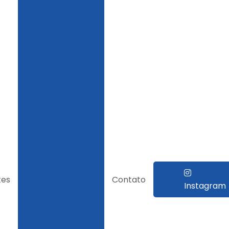
Bica de limpeza
para café
Bica de limpeza
para café de
varrição
Bica de pré
limpeza para café
Capota para
trator
Carreta área de
tes
Contato
vivência
Instagram
Carreta
basculante de
trator