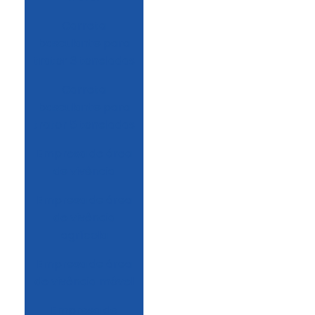
Carreta
basculante para
trator 3 toneladas
Carreta
basculante para
trator 5 toneladas
Empresa de área
de vivência
Empresa de área
de vivência
agrícola
Empresa de área
de vivência móvel
Empresa de