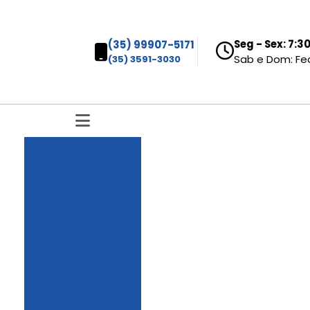
Seg - Sex: 7:
(35) 99907-5171
Sab e Dom: F
(35) 3591-3030
área de vivência
área de vivência a
venda
área de vivência
agrícola
área de vivência
agrícola preço