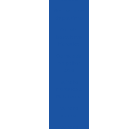
Bica redutora
de pauzinho
Carreta
basculante
hidraulica
Carreta de
empalhar
café
Guincho
hidráulico e
Plataforma
Guincho
manual
Guincho