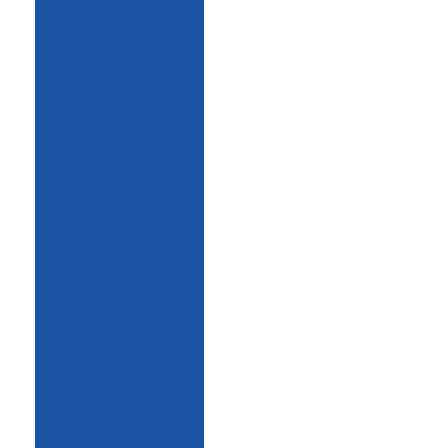
móvel preço
Banheiro agrícola
móvel valor
Banheiro móvel
preço
Banheiro móvel
rural
Banheiro móvel
rural minas gerais
Banheiro móvel
rural preço
Banheiro móvel
rural valor