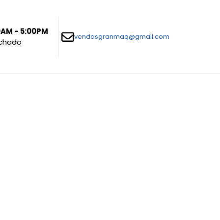
30AM - 5:00PM
vendasgranmaq@gmail.com
echado