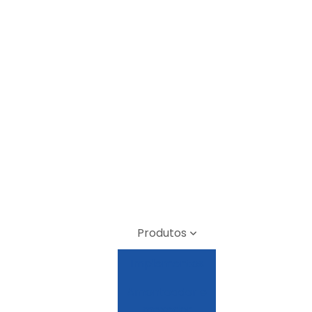
Produtos
Implementos
Amontoador e
mexedor