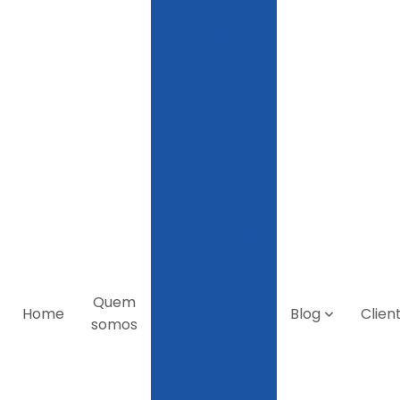
traseiro
hidraulico
Lâmina
niveladora
Pá
carregadeira
traseira
Pá para
empilhadeira
Plataforma
traseira com
Quem
Home
Blog
Clien
tampa
somos
Plataforma
traseira sem