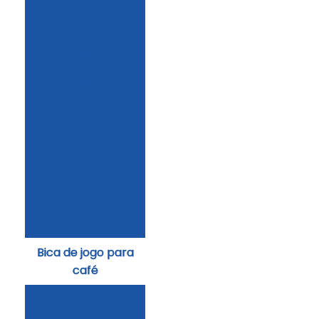
Banheiro para
lavouras
Banheiro rural
Banheiro rural
movel
Banheiro rural
para fossa
Banheiro sanitário
móvel
Bica de jogo
Bica de jogo para
café
Bica de jogo para
limpeza de café