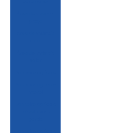
para usinas
área de vivência
preço
área de vivência
rural
área de vivência
valor
Banheiro agrícola
Banheiro agrícola
móvel
Banheiro agrícola
móvel minas
gerais
Banheiro agrícola