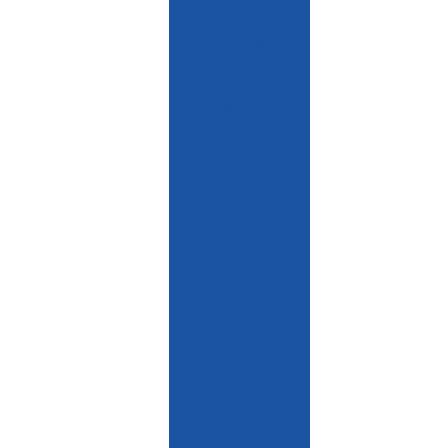
tampa
Roçadeira
Transportador
helicoidal
Banheiros e
áreas de
vivência
Área de
vivência - 1
sanitário
Área de
vivência - 2
sanitários
Banheiro
Duplo