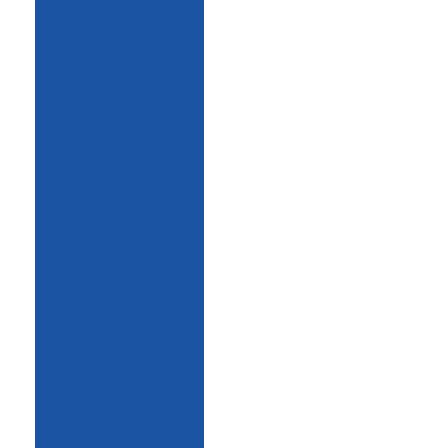
móvel com
sanitários
área de vivência
móvel minas
gerais
área de vivência
móvel preço
área de vivência
móvel valor
área de vivência
no campo
área de vivência
nr 31
área de vivência